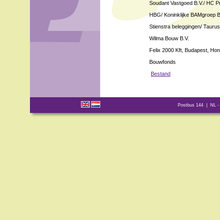
Soudant Vastgoed B.V./ HC P
HBG/ Koninklijke BAMgroep B
Stienstra beleggingen/ Taur
Wilma Bouw B.V.
Felix 2000 Kft, Budapest, Hon
Bouwfonds
Bestand
Postbus 144 | NL -