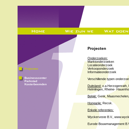
Projecten
Onderzoeken:
Marktonderzoeken
Locatieonderzoek
Verkooponderzoek
Projecten
Informatieonderzoek
Businesscenter
Verschillende typen onderzoe
Parkstad
Kosterbeemden
Duitsland:
o.a.Herzogenrath, P
Helmlingen, Rheine- Hauenhors
België:
Genk, Maasmechelen,
Hongarije:
Recsk.
Enkele referenties:
Wyckerveste B.V., www.wyck
Eurode Bouwmanagement B.