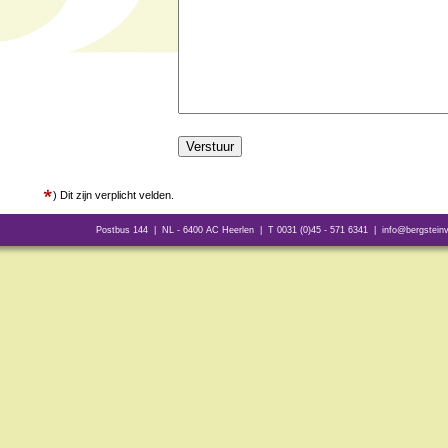
) Dit zijn verplicht velden.
Postbus 144 | NL - 6400 AC Heerlen | T 0031 (0)45 - 571 6341 |
info@bergsteinv