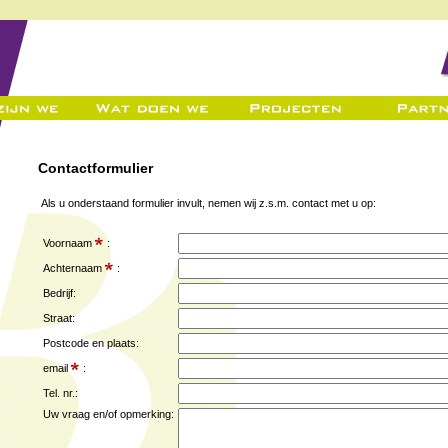
Contactformulier
Als u onderstaand formulier invult, nemen wij z.s.m. contact met u op:
Voornaam
:
Achternaam
:
Bedrijf:
Straat:
Postcode en plaats:
email
:
Tel. nr.:
Uw vraag en/of opmerking: