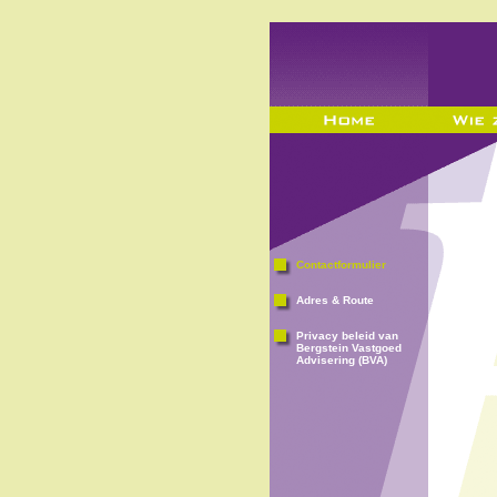
Contactformulier
Adres & Route
Privacy beleid van
Bergstein Vastgoed
Advisering (BVA)